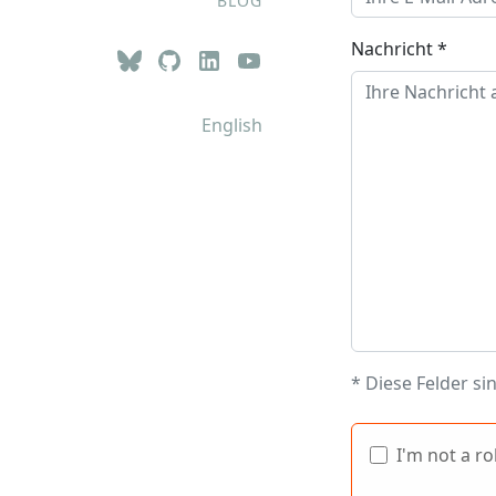
BLOG
Nachricht *
English
*
Diese Felder sin
I'm not a ro